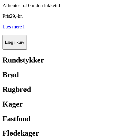
Afhentes 5-10 inden lukketid
Pris
29
,
-
kr.
Læs mere
i
Læg i kurv
Rundstykker
Brød
Rugbrød
Kager
Fastfood
Flødekager