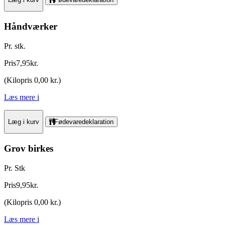
Håndværker
Pr. stk.
Pris
7
,
95
kr.
(
Kilopris 0,00 kr.
)
Læs mere
i
Læg i kurv
Fødevaredeklaration
Grov birkes
Pr. Stk
Pris
9
,
95
kr.
(
Kilopris 0,00 kr.
)
Læs mere
i