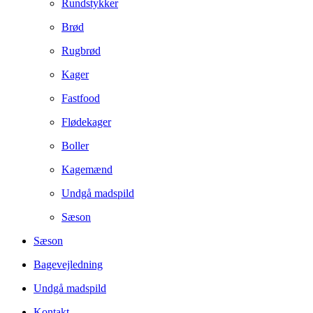
Rundstykker
Brød
Rugbrød
Kager
Fastfood
Flødekager
Boller
Kagemænd
Undgå madspild
Sæson
Sæson
Bagevejledning
Undgå madspild
Kontakt