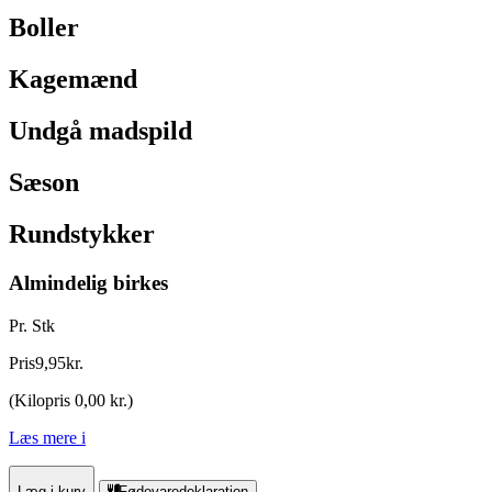
Boller
Kagemænd
Undgå madspild
Sæson
Rundstykker
Almindelig birkes
Pr. Stk
Pris
9
,
95
kr.
(
Kilopris 0,00 kr.
)
Læs mere
i
Læg i kurv
Fødevaredeklaration