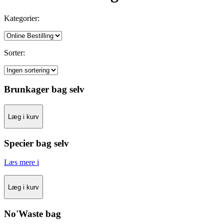
Kategorier:
Sorter:
Brunkager bag selv
Læg i kurv
Specier bag selv
Læs mere
i
Læg i kurv
No'Waste bag