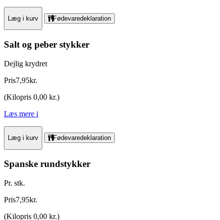
Læg i kurv
Fødevaredeklaration
Salt og peber stykker
Dejlig krydret
Pris
7
,
95
kr.
(
Kilopris 0,00 kr.
)
Læs mere
i
Læg i kurv
Fødevaredeklaration
Spanske rundstykker
Pr. stk.
Pris
7
,
95
kr.
(
Kilopris 0,00 kr.
)