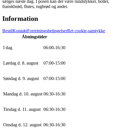
sælges næste dag. I posen kan der være rundstykker, boller,
franskbrød, flutes, rugbrød og andet.
Information
Bestil
Kontakt
Forretningsbetingelser
Ret cookie-samtykke
Åbningstider
I dag
0
6
:
0
0
-
16
:
30
Lørdag d. 8. august
0
7
:
0
0
-
15
:
0
0
Søndag d. 9. august
0
7
:
0
0
-
15
:
0
0
Mandag d. 10. august
0
6
:
30
-
16
:
30
Tirsdag d. 11. august
0
6
:
30
-
16
:
30
Onsdag d. 12. august
0
6
:
30
-
16
:
30