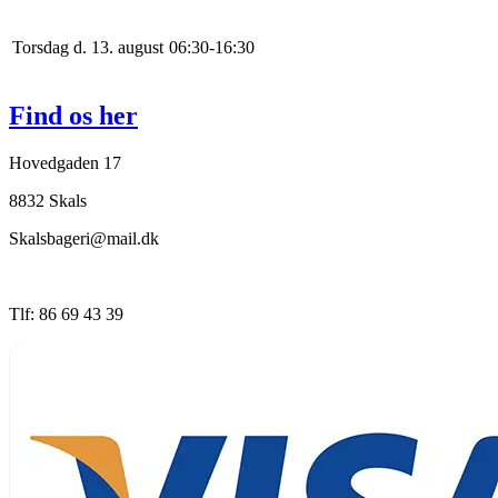
Torsdag d. 13. august
0
6
:
30
-
16
:
30
Find os her
Hovedgaden 17
8832 Skals
Skalsbageri@mail.dk
Tlf: 86 69 43 39