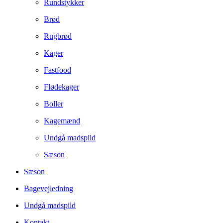
Rundstykker
Brød
Rugbrød
Kager
Fastfood
Flødekager
Boller
Kagemænd
Undgå madspild
Sæson
Sæson
Bagevejledning
Undgå madspild
Kontakt