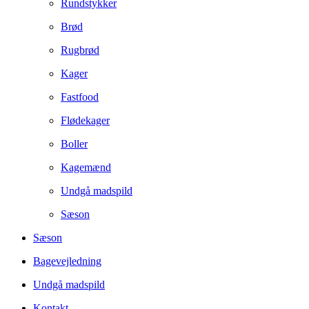
Rundstykker
Brød
Rugbrød
Kager
Fastfood
Flødekager
Boller
Kagemænd
Undgå madspild
Sæson
Sæson
Bagevejledning
Undgå madspild
Kontakt