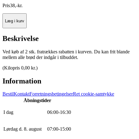
Pris
38
,
-
kr.
Læg i kurv
Beskrivelse
Ved køb af 2 stk. fratrækkes rabatten i kurven. Du kan frit blande
mellem alle brød der indgår i tilbuddet.
(
Kilopris 0,00 kr.
)
Information
Bestil
Kontakt
Forretningsbetingelser
Ret cookie-samtykke
Åbningstider
I dag
0
6
:
0
0
-
16
:
30
Lørdag d. 8. august
0
7
:
0
0
-
15
:
0
0