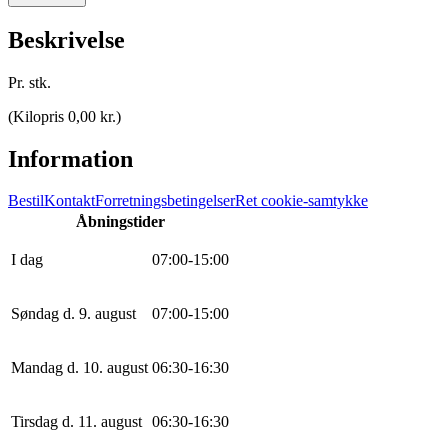
Beskrivelse
Pr. stk.
(
Kilopris 0,00 kr.
)
Information
Bestil
Kontakt
Forretningsbetingelser
Ret cookie-samtykke
Åbningstider
I dag
0
7
:
0
0
-
15
:
0
0
Søndag d. 9. august
0
7
:
0
0
-
15
:
0
0
Mandag d. 10. august
0
6
:
30
-
16
:
30
Tirsdag d. 11. august
0
6
:
30
-
16
:
30