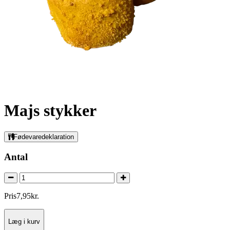
Majs stykker
Fødevaredeklaration
Antal
Pris
7
,
95
kr.
Læg i kurv