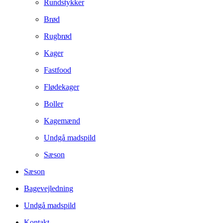
Rundstykker
Brød
Rugbrød
Kager
Fastfood
Flødekager
Boller
Kagemænd
Undgå madspild
Sæson
Sæson
Bagevejledning
Undgå madspild
Kontakt