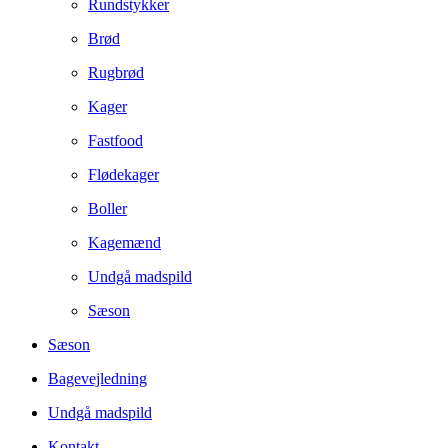
Rundstykker
Brød
Rugbrød
Kager
Fastfood
Flødekager
Boller
Kagemænd
Undgå madspild
Sæson
Sæson
Bagevejledning
Undgå madspild
Kontakt