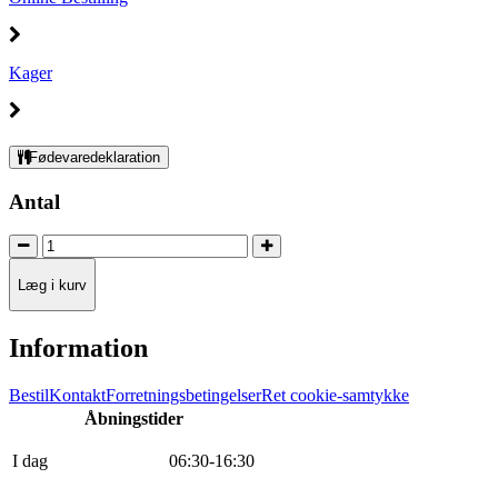
Kager
Fødevaredeklaration
Antal
Læg i kurv
Information
Bestil
Kontakt
Forretningsbetingelser
Ret cookie-samtykke
Åbningstider
I dag
0
6
:
30
-
16
:
30