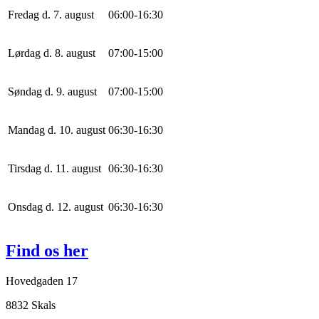
Fredag d. 7. august
0
6
:
0
0
-
16
:
30
Lørdag d. 8. august
0
7
:
0
0
-
15
:
0
0
Søndag d. 9. august
0
7
:
0
0
-
15
:
0
0
Mandag d. 10. august
0
6
:
30
-
16
:
30
Tirsdag d. 11. august
0
6
:
30
-
16
:
30
Onsdag d. 12. august
0
6
:
30
-
16
:
30
Find os her
Hovedgaden 17
8832 Skals