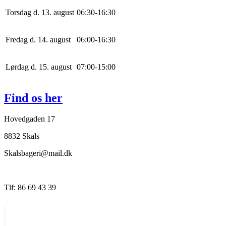
Torsdag d. 13. august
0
6
:
30
-
16
:
30
Fredag d. 14. august
0
6
:
0
0
-
16
:
30
Lørdag d. 15. august
0
7
:
0
0
-
15
:
0
0
Find os her
Hovedgaden 17
8832 Skals
Skalsbageri@mail.dk
Tlf: 86 69 43 39