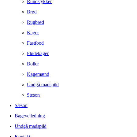
Rundstykker
Brød
Rugbrød
Kager
Fastfood
Flødekager
Boller
Kagemænd
Undgå madspild
Sæson
Sæson
Bagevejledning
Undgå madspild
Kontakt