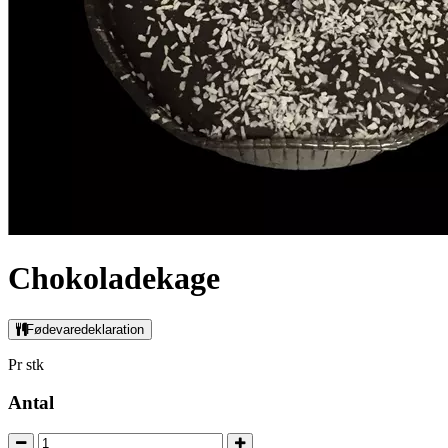
Chokoladekage
Fødevaredeklaration
Pr stk
Antal