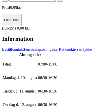
Pris
49
,
95
kr.
Læg i kurv
(
Kilopris 0,00 kr.
)
Information
Bestil
Kontakt
Forretningsbetingelser
Ret cookie-samtykke
Åbningstider
I dag
0
7
:
0
0
-
15
:
0
0
Mandag d. 10. august
0
6
:
30
-
16
:
30
Tirsdag d. 11. august
0
6
:
30
-
16
:
30
Onsdag d. 12. august
0
6
:
30
-
16
:
30