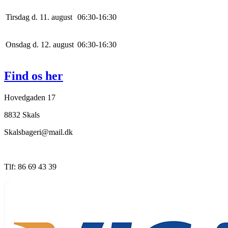
Tirsdag d. 11. august
0
6
:
30
-
16
:
30
Onsdag d. 12. august
0
6
:
30
-
16
:
30
Find os her
Hovedgaden 17
8832 Skals
Skalsbageri@mail.dk
Tlf: 86 69 43 39