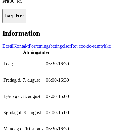
Pris
30
,
-
kr.
Læg i kurv
Information
Bestil
Kontakt
Forretningsbetingelser
Ret cookie-samtykke
Åbningstider
I dag
0
6
:
30
-
16
:
30
Fredag d. 7. august
0
6
:
0
0
-
16
:
30
Lørdag d. 8. august
0
7
:
0
0
-
15
:
0
0
Søndag d. 9. august
0
7
:
0
0
-
15
:
0
0
Mandag d. 10. august
0
6
:
30
-
16
:
30