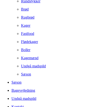
Rundstykker
Brød
Rugbrød
Kager
Fastfood
Flødekager
Boller
Kagemænd
Undgå madspild
Sæson
Sæson
Bagevejledning
Undgå madspild
Kontakt