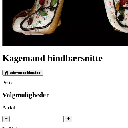
Kagemand hindbærsnitte
Fødevaredeklaration
Pr stk.
Valgmuligheder
Antal